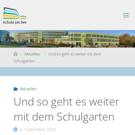
Skip
to
S
content
C
H
U
L
E
A
M
S
Home
Aktuelles
Und so geht es weiter mit dem
E
E
Schulgarten
Aktuelles
Und so geht es weiter
mit dem Schulgarten
6. September 2022