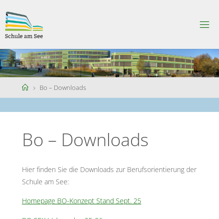
Skip
to
S
content
C
H
U
L
E
A
M
S
Home
Bo – Downloads
E
E
Bo – Downloads
Hier finden Sie die Downloads zur Berufsorientierung der
Schule am See:
Homepage BO-Konzept Stand Sept. 25