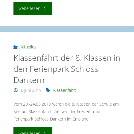
"Step
weiterlesen
by
Step
–
Aktuelles
Klassenfahrt der 8. Klassen in
Tanzprojekt
den Ferienpark Schloss
der
Dankern
6.
4. Juni 2019
Klassenfahrt
Klassen"
Vom 20.-24.05.2019 waren die 8. Klassen der Schule am
See auf Klassenfahrt. Ziel war der Freizeit- und
Ferienpark Schloss Dankern im Emsland.
"Klassenfahrt
weiterlesen