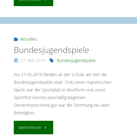
der
8.
Klassen
Aktuelles
Bundesjugendspiele
in
27. Mai 2019
Bundesjugendspiele
den
Am 27.05.2019 fanden an der Schule am See die
Ferienpark
Bundesjugendspiele statt. Trotz einer regnerischen
Nacht war der Sportplatz in Bestform und unser
Schloss
Sportfest konnte planmäßig beginnen.
Dankern"
Dementsprechend gut war die Stimmung bei allen
Beteiligten.
"Bundesjugendspiele"
weiterlesen