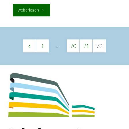
"Elternratssitzung
weiterlesen
am
29.04.2019"
1
…
70
71
72
Seitennummerierung
der
Beiträge