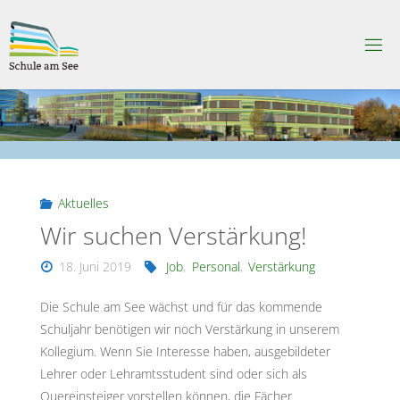
Skip
to
S
content
C
H
U
L
E
A
M
S
E
E
Aktuelles
Wir suchen Verstärkung!
18. Juni 2019
Job
,
Personal
,
Verstärkung
Die Schule am See wächst und für das kommende
Schuljahr benötigen wir noch Verstärkung in unserem
Kollegium. Wenn Sie Interesse haben, ausgebildeter
Lehrer oder Lehramtsstudent sind oder sich als
Quereinsteiger vorstellen können, die Fächer