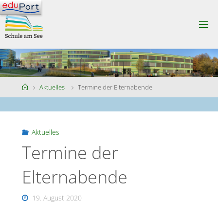
Skip
to
S
content
C
H
U
L
E
A
M
S
Home
Aktuelles
Termine der Elternabende
E
E
Aktuelles
Termine der
Elternabende
19. August 2020