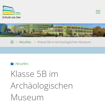
Skip
to
S
content
C
H
U
L
E
A
M
S
Home
Aktuelles
Klasse 5B im Archäologischen Museum
E
E
Aktuelles
Klasse 5B im
Archäologischen
Museum