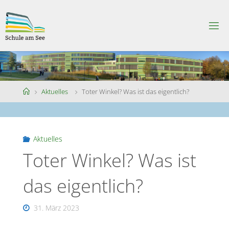
Skip
to
S
content
C
H
U
L
E
A
M
S
Home
Aktuelles
Toter Winkel? Was ist das eigentlich?
E
E
Aktuelles
Toter Winkel? Was ist
das eigentlich?
31. März 2023