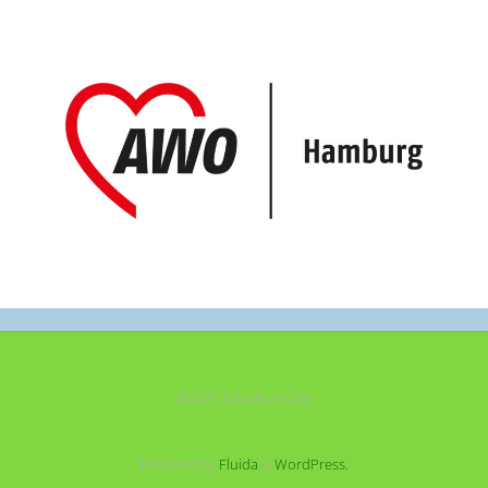
©2021 Schule am See
Powered by
Fluida
&
WordPress.