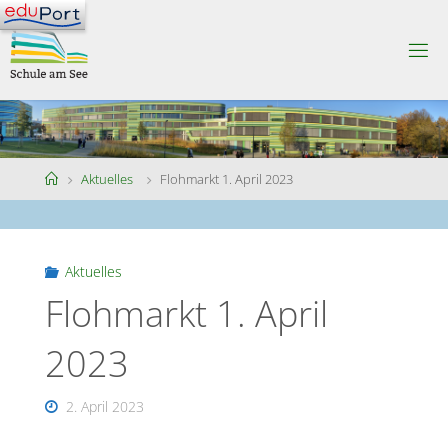
Skip
to
S
content
C
H
U
L
E
A
M
S
Home
Aktuelles
Flohmarkt 1. April 2023
E
E
Aktuelles
Flohmarkt 1. April
2023
2. April 2023