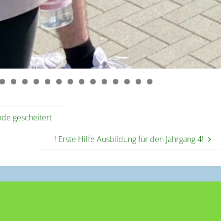
0
1
2
3
4
5
6
7
8
9
0
1
2
3
de gescheitert
! Erste Hilfe Ausbildung für den Jahrgang 4!