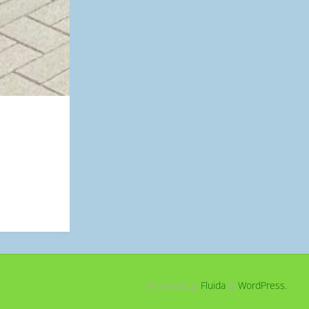
Powered by
Fluida
&
WordPress.