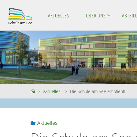
Skip
to
AKTUELLES
ÜBER UNS
ABTEI
S
content
C
H
U
L
E
A
M
S
E
E
Home
Aktuelles
Die Schule am See empfiehlt:
Aktuelles