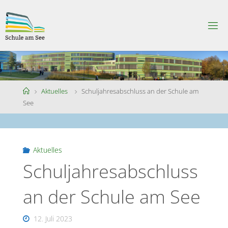
Skip
to
S
content
C
H
U
L
E
A
M
S
Home
Aktuelles
Schuljahresabschluss an der Schule am
E
E
See
Aktuelles
Schuljahresabschluss
an der Schule am See
12. Juli 2023