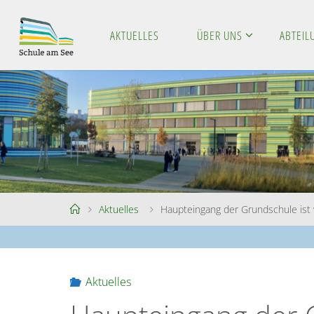
Skip
to
AKTUELLES
ÜBER UNS
ABTEI
S
content
C
H
U
L
E
A
M
S
E
E
Home
Aktuelles
Haupteingang der Grundschule ist w
Aktuelles