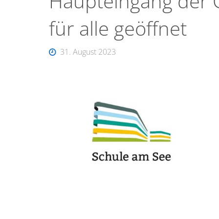
Haupteingang der G
für alle geöffnet
31. August 2023