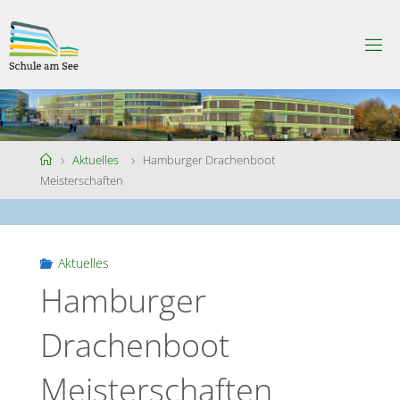
Skip
to
S
content
C
H
U
L
E
A
M
S
Home
Aktuelles
Hamburger Drachenboot
E
E
Meisterschaften
Aktuelles
Hamburger
Drachenboot
Meisterschaften