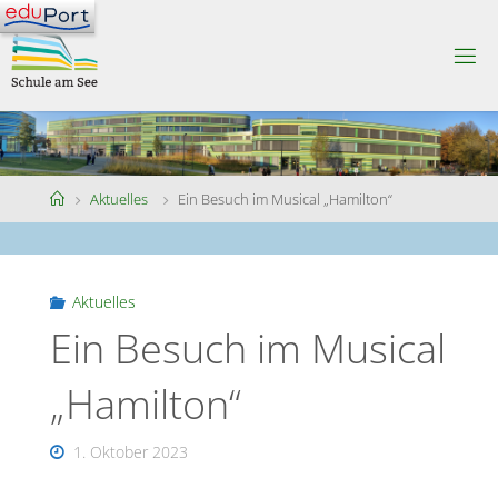
Skip
to
S
content
C
H
U
L
E
A
M
S
Home
Aktuelles
Ein Besuch im Musical „Hamilton“
E
E
Aktuelles
Ein Besuch im Musical
„Hamilton“
1. Oktober 2023