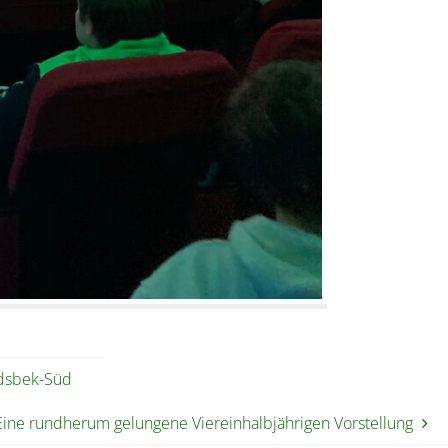
ndsbek-Süd
Eine rundherum gelungene Viereinhalbjährigen Vorstellung