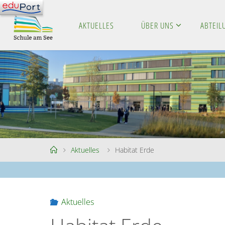
Skip
to
AKTUELLES
ÜBER UNS
ABTEI
S
content
C
H
U
L
E
A
M
S
E
E
Home
Aktuelles
Habitat Erde
Aktuelles