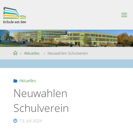
Skip
to
S
content
C
H
U
L
E
A
M
S
Home
Aktuelles
Neuwahlen Schulverein
E
E
Aktuelles
Neuwahlen
Schulverein
13. Juli 2024