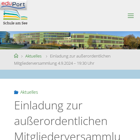
Skip
to
S
content
C
H
U
L
E
A
M
S
Home
Aktuelles
Einladung zur außerordentlichen
E
E
Mitgliederversammlung 4.9.2024 – 19:30 Uhr
Aktuelles
Einladung zur
außerordentlichen
Mitgliederversammlu