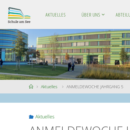
Skip
to
AKTUELLES
ÜBER UNS
ABTEI
S
content
C
H
U
L
E
A
M
S
E
E
Home
Aktuelles
ANMELDEWOCHE JAHRGANG 5
Aktuelles