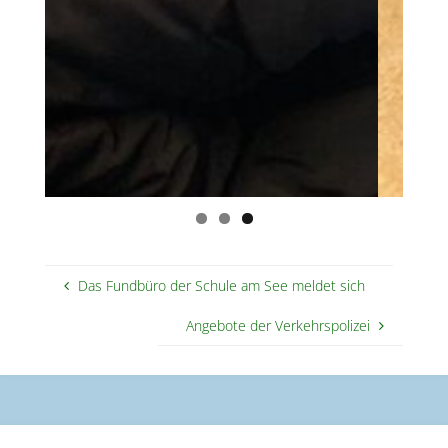
Das Fundbüro der Schule am See meldet sich
Angebote der Verkehrspolizei