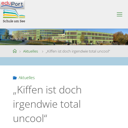
Skip
to
S
content
C
H
U
L
E
A
M
S
Home
Aktuelles
„Kiffen ist doch irgendwie total uncool“
E
E
Aktuelles
„Kiffen ist doch
irgendwie total
uncool“