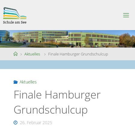
Skip
to
S
content
C
H
U
L
E
A
M
S
Home
Aktuelles
Finale Hamburger Grundschulcup
E
E
Aktuelles
Finale Hamburger
Grundschulcup
26. Februar 2025