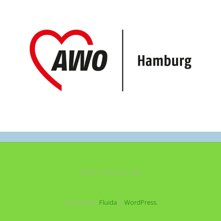
©2021 Schule am See
Powered by
Fluida
&
WordPress.