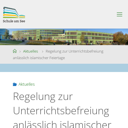
Skip
to
S
content
C
H
U
L
E
A
M
S
Home
Aktuelles
Regelung zur Unterrichtsbefreiung
E
E
anlässlich islamischer Feiertage
Aktuelles
Regelung zur
Unterrichtsbefreiung
anlässlich islamischer