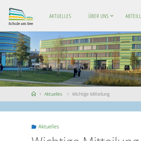
Skip
to
AKTUELLES
ÜBER UNS
ABTEI
S
content
C
H
U
L
E
A
M
S
E
E
Home
Aktuelles
Wichtige Mitteilung
Aktuelles