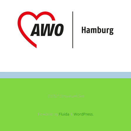
©2021 Schule am See
Powered by
Fluida
&
WordPress.