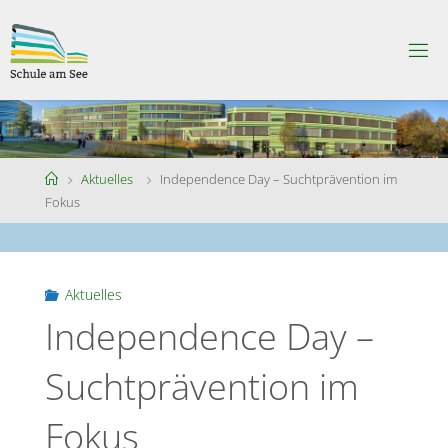
Skip
to
S
content
C
H
U
L
E
A
M
S
Home
Aktuelles
Independence Day – Suchtprävention im
E
E
Fokus
Aktuelles
Independence Day –
Suchtprävention im
Fokus