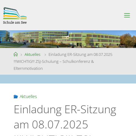
Skip
to
S
content
C
H
U
L
E
A
M
S
Home
Aktuelles
Einladung ER-Sitzung am 08.07.2025
E
E
!!!WICHTIG!!! ZSJ-Schulung – Schulkonferenz &
Elternmotivation
Aktuelles
Einladung ER-Sitzung
am 08.07.2025