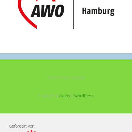
©2021 Schule am See
Powered by
Fluida
&
WordPress.
Gefördert von