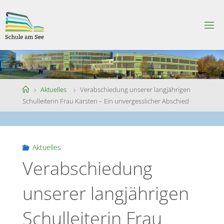
Skip
to
S
content
C
H
U
L
E
A
M
S
Home
Aktuelles
Verabschiedung unserer langjährigen
E
E
Schulleiterin Frau Karsten – Ein unvergesslicher Abschied
Aktuelles
Verabschiedung
unserer langjährigen
Schulleiterin Frau