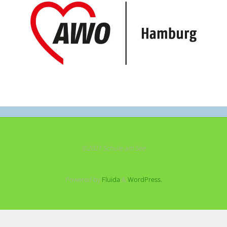
©2021 Schule am See
Powered by
Fluida
&
WordPress.