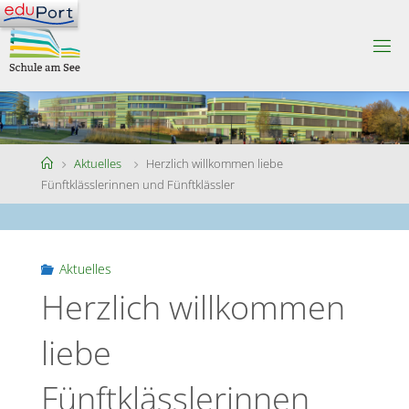
Skip
to
S
content
C
H
U
L
E
A
M
S
Home
Aktuelles
Herzlich willkommen liebe
E
E
Fünftklässlerinnen und Fünftklässler
Aktuelles
Herzlich willkommen
liebe
Fünftklässlerinnen