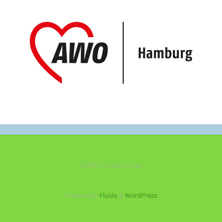
©2021 Schule am See
Powered by
Fluida
&
WordPress.