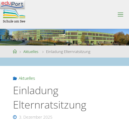
Skip
to
S
content
C
H
U
L
E
A
M
S
Home
Aktuelles
Einladung Elternratsitzung
E
E
Aktuelles
Einladung
Elternratsitzung
3. Dezember 2025