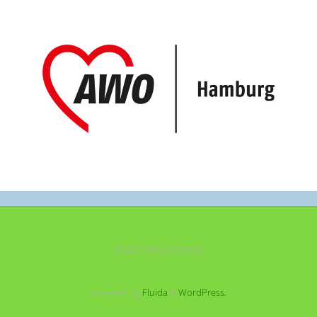
©2021 Schule am See
Powered by
Fluida
&
WordPress.