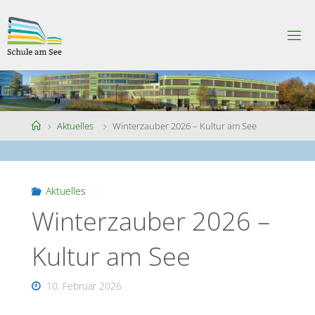
Skip
to
S
content
C
H
U
L
E
A
M
S
Home
Aktuelles
Winterzauber 2026 – Kultur am See
E
E
Aktuelles
Winterzauber 2026 –
Kultur am See
10. Februar 2026