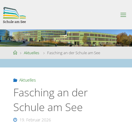
Skip
to
S
content
C
H
U
L
E
A
M
S
Home
Aktuelles
Fasching an der Schule am See
E
E
Aktuelles
Fasching an der
Schule am See
19. Februar 2026