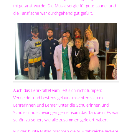
mitgetanzt wurde. Die Musik sorgte für gute Laune, und
die Tanzfläche war durchgehend gut gefüllt.
Auch das Lehrkräfteteam ließ sich nicht lumpen:
Verkleidet und bestens gelaunt mischten sich die
Lehrerinnen und Lehrer unter die Schülerinnen und
Schüler und schwangen gemeinsam das Tanzbein. Es war
schön zu sehen, wie alle zusammen gefeiert haben.
Für das bunte Buffet brachten die SuS zahlreiche leckere