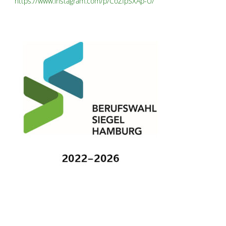
https://www.instagram.com/p/CoZfpSXAp-U/