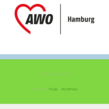
©2021 Schule am See
Powered by
Fluida
&
WordPress.