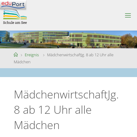
Skip
to
S
content
C
H
U
L
E
A
M
S
Home
Ereignis
MädchenwirtschaftJg. 8 ab 12 Uhr alle
E
E
Mädchen
MädchenwirtschaftJg.
8 ab 12 Uhr alle
Mädchen