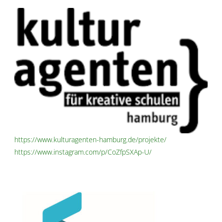
https://www.kulturagenten-hamburg.de/projekte/
https://www.instagram.com/p/CoZfpSXAp-U/