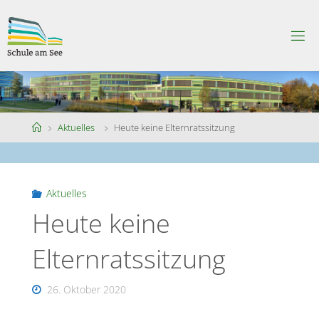
Skip
to
S
content
C
H
U
L
E
A
M
S
Home
Aktuelles
Heute keine Elternratssitzung
E
E
Aktuelles
Heute keine
Elternratssitzung
26. Oktober 2020