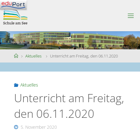
Skip
to
S
content
C
H
U
L
E
A
M
S
Home
Aktuelles
Unterricht am Freitag, den 06.11.2020
E
E
Aktuelles
Unterricht am Freitag,
den 06.11.2020
5. November 2020