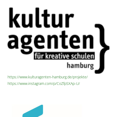
https://www.kulturagenten-hamburg.de/projekte/
https://www.instagram.com/p/CoZfpSXAp-U/