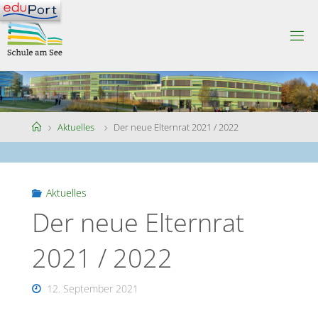
Skip
to
S
content
C
H
U
L
E
A
M
S
Home
Aktuelles
Der neue Elternrat 2021 / 2022
E
E
Aktuelles
Der neue Elternrat
2021 / 2022
12. September 2021