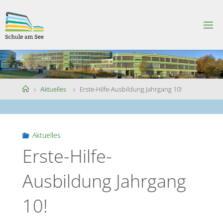
Skip
to
S
content
C
H
U
L
E
A
M
S
Home
Aktuelles
Erste-Hilfe-Ausbildung Jahrgang 10!
E
E
Aktuelles
Erste-Hilfe-
Ausbildung Jahrgang
10!