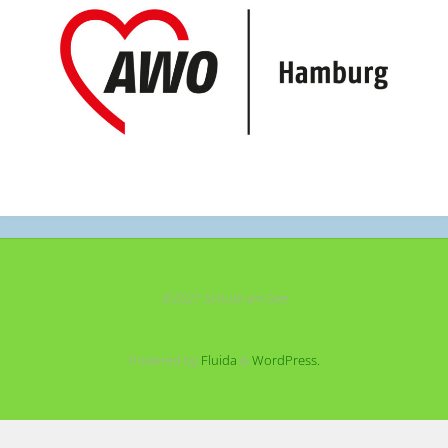
©2021 Schule am See
Powered by
Fluida
&
WordPress.