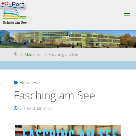
Skip
to
S
content
C
H
U
L
E
A
M
S
Home
Aktuelles
Fasching am See
E
E
Aktuelles
Fasching am See
20. Februar 2023