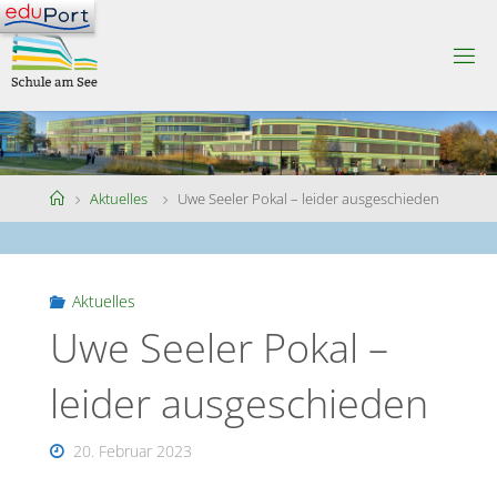
Skip
to
S
content
C
H
U
L
E
A
M
S
Home
Aktuelles
Uwe Seeler Pokal – leider ausgeschieden
E
E
Aktuelles
Uwe Seeler Pokal –
leider ausgeschieden
20. Februar 2023