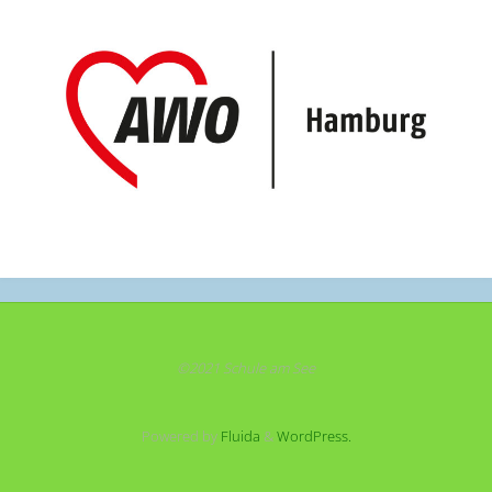
©2021 Schule am See
Powered by
Fluida
&
WordPress.