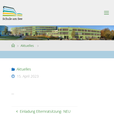
Skip
to
S
content
C
H
U
L
E
A
M
S
Home
Aktuelles
E
E
Aktuelles
15. April 2023
Einladung Elternratsitzung- NEU