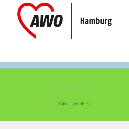
©2021 Schule am See
Powered by
Fluida
&
WordPress.