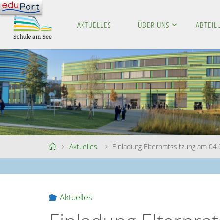
Skip
to
AKTUELLES
ÜBER UNS
ABTEI
S
content
C
H
U
L
E
A
M
S
E
E
Home
Aktuelles
Einladung Elternratssitzung am 04
Aktuelles