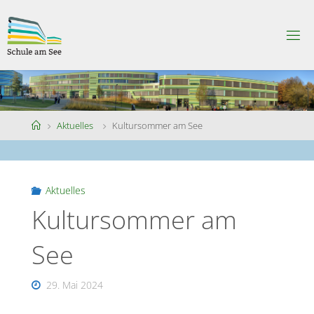
Skip
to
S
content
C
H
U
L
E
A
M
S
Home
Aktuelles
Kultursommer am See
E
E
Aktuelles
Kultursommer am
See
29. Mai 2024