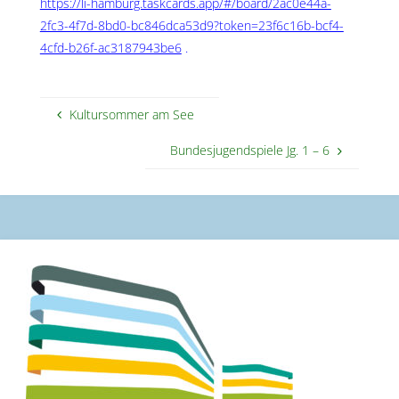
https://li-hamburg.taskcards.app/#/board/2ac0e44a-
2fc3-4f7d-8bd0-bc846dca53d9?token=23f6c16b-bcf4-
4cfd-b26f-ac3187943be6
.
Kultursommer am See
Bundesjugendspiele Jg. 1 – 6