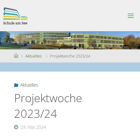
Skip
to
S
content
C
H
U
L
E
A
M
S
Home
Aktuelles
Projektwoche 2023/24
E
E
Aktuelles
Projektwoche
2023/24
29. Mai 2024