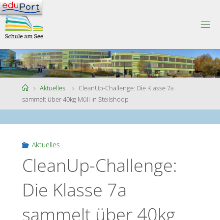
Skip
to
S
content
C
H
U
L
E
A
M
S
Home
Aktuelles
CleanUp-Challenge: Die Klasse 7a
E
E
sammelt über 40kg Müll in Steilshoop
Aktuelles
CleanUp-Challenge:
Die Klasse 7a
sammelt über 40kg