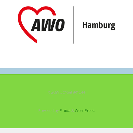
©2021 Schule am See
Powered by
Fluida
&
WordPress.