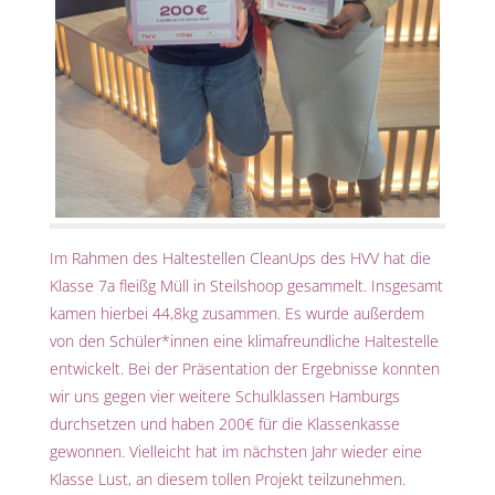
Im Rahmen des Haltestellen CleanUps des HVV hat die
Klasse 7a fleißg Müll in Steilshoop gesammelt. Insgesamt
kamen hierbei 44,8kg zusammen. Es wurde außerdem
von den Schüler*innen eine klimafreundliche Haltestelle
entwickelt. Bei der Präsentation der Ergebnisse konnten
wir uns gegen vier weitere Schulklassen Hamburgs
durchsetzen und haben 200€ für die Klassenkasse
gewonnen. Vielleicht hat im nächsten Jahr wieder eine
Klasse Lust, an diesem tollen Projekt teilzunehmen.