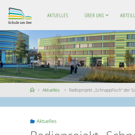
Skip
to
AKTUELLES
ÜBER UNS
ABTEI
S
content
C
H
U
L
E
A
M
S
E
E
Home
Aktuelles
Radioprojekt „SchnappFisch“ der 5
Aktuelles