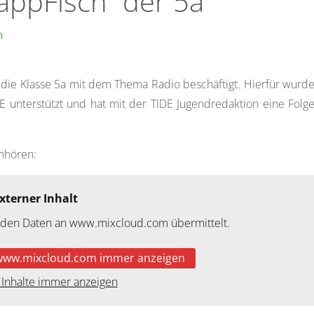
appFisch“ der 5a
h
 die Klasse 5a mit dem Thema Radio beschäftigt. Hierfür wurd
unterstützt und hat mit der TIDE Jugendredaktion eine Folg
anhören:
xterner Inhalt
rden Daten an www.mixcloud.com übermittelt.
www.mixcloud.com immer anzeigen
 Inhalte immer anzeigen