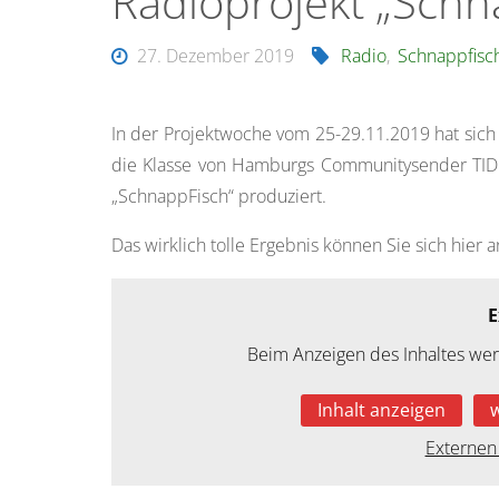
Radioprojekt „Schn
27. Dezember 2019
Radio
,
Schnappfisc
In der Projektwoche vom 25-29.11.2019 hat sich
die Klasse von Hamburgs Communitysender TIDE 
„SchnappFisch“ produziert.
Das wirklich tolle Ergebnis können Sie sich hier 
E
Beim Anzeigen des Inhaltes we
Inhalt anzeigen
Externen