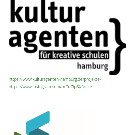
https://www.kulturagenten-hamburg.de/projekte/
https://www.instagram.com/p/CoZfpSXAp-U/