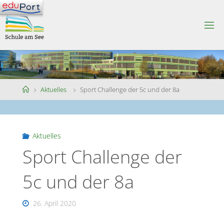
Skip
to
S
content
C
H
U
L
E
A
M
S
Home
Aktuelles
Sport Challenge der 5c und der 8a
E
E
Aktuelles
Sport Challenge der
5c und der 8a
26. April 2020