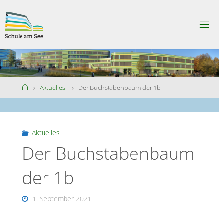
Skip
to
S
content
C
H
U
L
E
A
M
S
Home
Aktuelles
Der Buchstabenbaum der 1b
E
E
Aktuelles
Der Buchstabenbaum
der 1b
1. September 2021