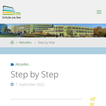
Skip
to
S
content
C
H
U
L
E
A
M
S
Home
Aktuelles
Step by Step
E
E
Aktuelles
Step by Step
7. September 2022
»ST
EP