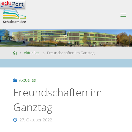
Skip
to
S
content
C
H
U
L
E
A
M
S
Home
Aktuelles
Freundschaften im Ganztag
E
E
Aktuelles
Freundschaften im
Ganztag
27. Oktober 2022