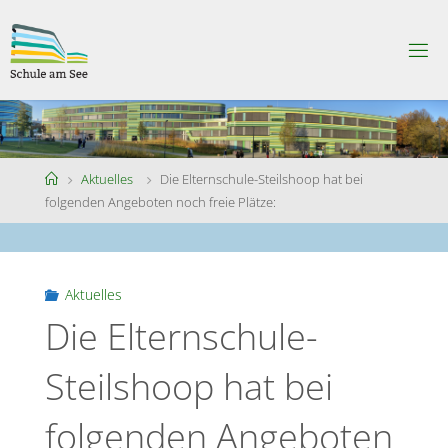
Skip
to
S
content
C
H
U
L
E
A
M
S
Home
Aktuelles
Die Elternschule-Steilshoop hat bei
E
E
folgenden Angeboten noch freie Plätze:
Aktuelles
Die Elternschule-
Steilshoop hat bei
folgenden Angeboten