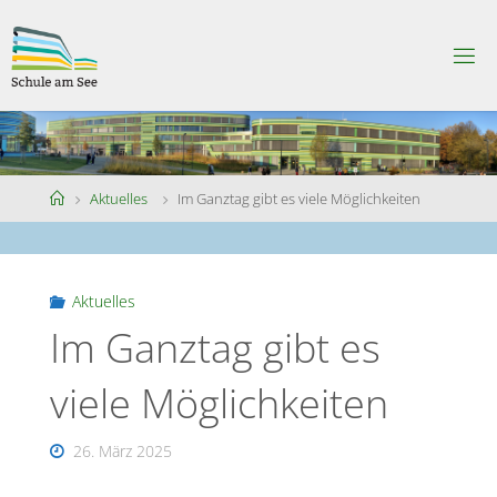
Skip
to
S
content
C
H
U
L
E
A
M
S
Home
Aktuelles
Im Ganztag gibt es viele Möglichkeiten
E
E
Aktuelles
Im Ganztag gibt es
viele Möglichkeiten
26. März 2025